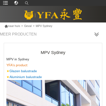

naar huis
>
Geval
>
MPV Sydney
MEER PRODUCTEN
MPV Sydney
MPV in Sydney
YFA's product:
★
Glazen balustrade
★
Aluminium balustrade