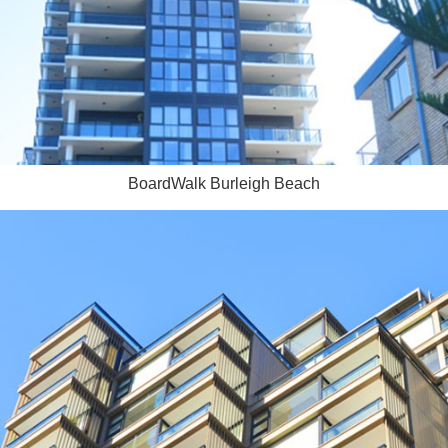
BoardWalk Burleigh Beach