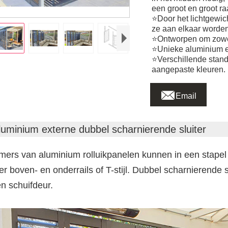
een groot en groot r
⭐Door het lichtgewi
ze aan elkaar worde
⭐Ontworpen om zowel l
⭐Unieke aluminium e
⭐Verschillende stan
aangepaste kleuren.

Email
luminium externe dubbel scharnierende sluiter
ers van aluminium rolluikpanelen kunnen in een stape
r boven- en onderrails of T-stijl. Dubbel scharnierende s
n schuifdeur.