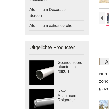
Aluminium Decoratie
Screen
Aluminium extrusieprofiel
Uitgelichte Producten
A
Geanodiseerd
aluminium
rolbuis
Numm
zonde
glaze
Raw
Aluminium
Rolgordijn
Bottom Rail