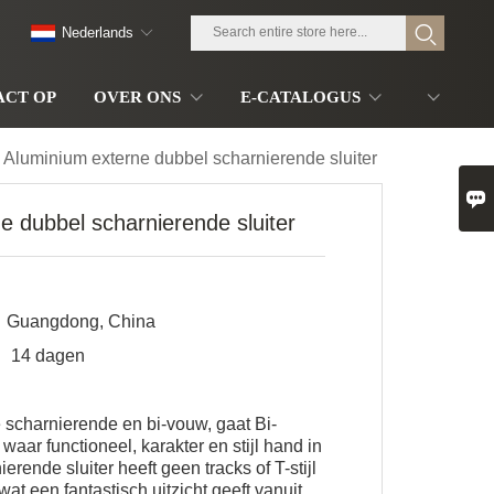
Nederlands
ACT OP
OVER ONS
E-CATALOGUS
Aluminium externe dubbel scharnierende sluiter

e dubbel scharnierende sluiter
Guangdong, China
n
14 dagen
e scharnierende en bi-vouw, gaat Bi-
waar functioneel, karakter en stijl hand in
erende sluiter heeft geen tracks of T-stijl
wat een fantastisch uitzicht geeft vanuit