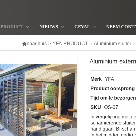
-PRODUCT
NIEUWS
GEVAL
NEEM CONT

naar huis
>
YFA-PRODUCT
>
Aluminium sluiter
>
Aluminium extern
Merk
YFA
Product oorsprong
Tijd om te bezorge
SKU
OS-07
In vergelijking met d
scharnierende sluiter 
hand gaan. Bi-scharni
in het midden nodig, 