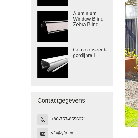
Aluminium
Window Blind
Zebra Blind
Cassette
Gemotoriseerde
gordijnrail
Contactgegevens
+86-757-85566711

yfa@yfa.tm
