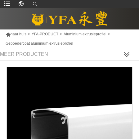

naar huis
>
YFA-PRODUCT
>
Aluminium extrusieprofiel
>
Gepoedercoat aluminium extrusieprofiel
MEER PRODUCTEN