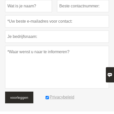

Privacybeleid
voorleggen