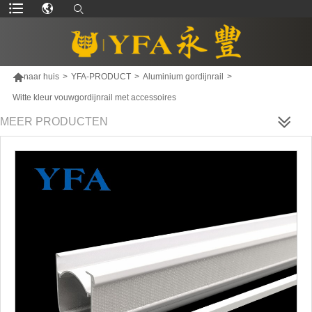

naar huis
>
YFA-PRODUCT
>
Aluminium gordijnrail
>
Witte kleur vouwgordijnrail met accessoires
MEER PRODUCTEN